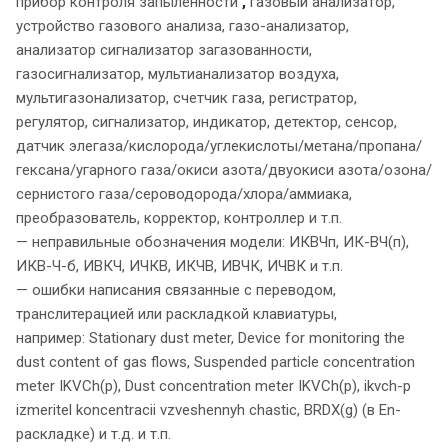
прибор контроля запыленности
,
газовый анализатор,
устройство газового анализа, газо-анализатор,
анализатор сигнализатор загазованности,
газосигнализатор, мультианализатор воздуха,
мультигазонализатор, счетчик газа, регистратор,
регулятор, сигнализатор, индикатор, детектор, сенсор,
датчик элегаза/кислорода/углекислоты/метана/пропана/
гексана/угарного газа/окиси азота/двуокиси азота/озона/
сернистого газа/сероводорода/хлора/аммиака,
преобразователь, корректор, контроллер и т.п.
— неправильные обозначения модели: ИКВЧп, ИК-ВЧ(п),
ИКВ-Ч-б, ИВКЧ, ИЧКВ, ИКЧВ, ИВЧК, ИЧВК и т.п.
— ошибки написания связанные с переводом,
транслитерацией или раскладкой клавиатуры,
например: Stationary dust meter, Device for monitoring the
dust content of gas flows, Suspended particle concentration
meter IKVCh(p), Dust concentration meter IKVCh(p), ikvch-p
izmeritel koncentracii vzveshennyh chastic, BRDX(g) (в En-
раскладке) и т.д. и т.п.