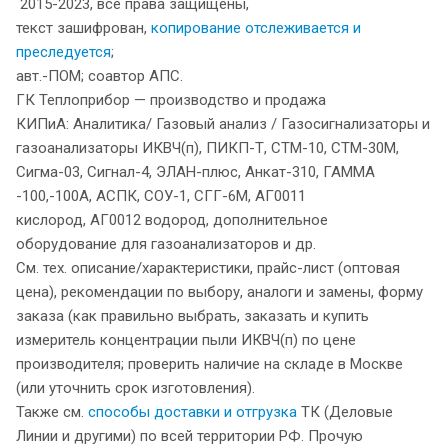
2015-2023, все права защищены,
текст зашифрован,
копирование отслеживается и
преследуется
;
авт.-ПОМ; соавтор АПС.
ГК Теплоприбор — производство и продажа
КИПиА: Аналитика/ Газовый анализ / Газосигнализаторы и
газоанализаторы ИКВЧ(п), ПИКП-Т, СТМ-10, СТМ-30М,
Сигма-03, Сигнал-4, ЭЛАН-плюс, Анкат-310, ГАММА
-100,-100А, АСПК, СОУ-1, СГГ-6М, АГ0011
кислород, АГ0012 водород, дополнительное
оборудование для газоанализаторов и др.
См. тех. описание/характеристики, прайс-лист (оптовая
цена), рекомендации по выбору, аналоги и замены, форму
заказа (как правильно выбрать, заказать и купить
измеритель концентрации пыли ИКВЧ(п) по цене
производителя; проверить наличие на складе в Москве
(или уточнить срок изготовления).
Также см.
способы доставки и отгрузка
ТК (Деловые
Линии и другими) по всей территории РФ. Прочую