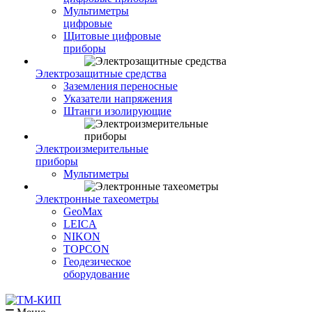
Мультиметры
цифровые
Щитовые цифровые
приборы
Электрозащитные средства
Заземления переносные
Указатели напряжения
Штанги изолирующие
Электроизмерительные
приборы
Мультиметры
Электронные тахеометры
GeoMax
LEICA
NIKON
TOPCON
Геодезическое
оборудование