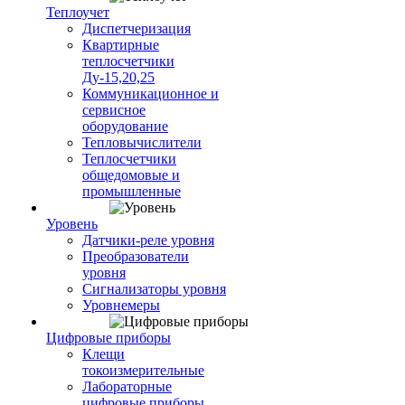
Теплоучет
Диспетчеризация
Квартирные
теплосчетчики
Ду-15,20,25
Коммуникационное и
сервисное
оборудование
Тепловычислители
Теплосчетчики
общедомовые и
промышленные
Уровень
Датчики-реле уровня
Преобразователи
уровня
Сигнализаторы уровня
Уровнемеры
Цифровые приборы
Клещи
токоизмерительные
Лабораторные
цифровые приборы