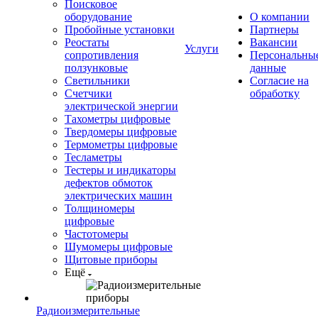
Поисковое
оборудование
О компании
Пробойные установки
Партнеры
Реостаты
Вакансии
Услуги
сопротивления
Персональны
ползунковые
данные
Светильники
Согласие на
Счетчики
обработку
электрической энергии
Тахометры цифровые
Твердомеры цифровые
Термометры цифровые
Тесламетры
Тестеры и индикаторы
дефектов обмоток
электрических машин
Толщиномеры
цифровые
Частотомеры
Шумомеры цифровые
Щитовые приборы
Ещё
Радиоизмерительные