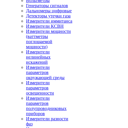
Вольтметры
Генераторы сигналов
Дальномеры цифровые
Детекторы утечки газа
Измерители иммитанса
Измерители КСВН
Измерители мощности
(ваттметры
поглощаемой
мощности)
Измерители
нелинейных
искажений
Измерители
параметров
окружающей среды
Измерители
параметров
освещенности
Измерители
параметров
полупроводниковых
приборов
Измерители разности
фаз