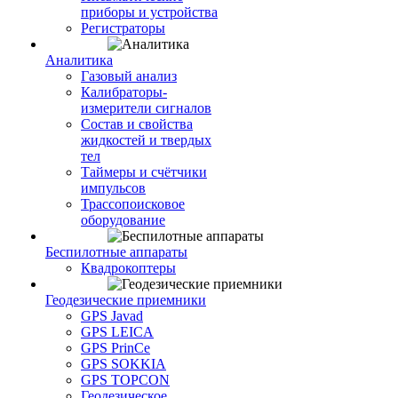
приборы и устройства
Регистраторы
Аналитика
Газовый анализ
Калибраторы-
измерители сигналов
Состав и свойства
жидкостей и твердых
тел
Таймеры и счётчики
импульсов
Трассопоисковое
оборудование
Беспилотные аппараты
Квадрокоптеры
Геодезические приемники
GPS Javad
GPS LEICA
GPS PrinCe
GPS SOKKIA
GPS TOPCON
Геодезическое