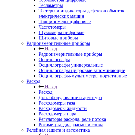
Тесламетры
Тестеры и индикаторы дефектов обмоток
электрических машин
Толщиномеры цифровые
Частотомеры
Шумомеры цифровые
Щитовые приборы
Радиоизмерительные приборы
Назад
Радиоизмерительные приборы
Осциллографы
Осциллографы универсальные
Осциллографы цифровые запоминающие
Осциллографы-мультиметры портативные
Расход
Назад
Расход
Доп. оборудование и арматура
Расходомеры газа
Расходомеры жидкости
Расходомеры пара
Регуляторы расхода, реле потока
Ротаметры, диафрагмы и сопла
Релейная защита и автоматика