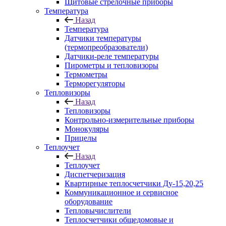
Щитовые стрелочные приборы
Температура
Назад
Температура
Датчики температуры
(термопреобразователи)
Датчики-реле температуры
Пирометры и тепловизоры
Термометры
Терморегуляторы
Тепловизоры
Назад
Тепловизоры
Контрольно-измерительные приборы
Монокуляры
Прицелы
Теплоучет
Назад
Теплоучет
Диспетчеризация
Квартирные теплосчетчики Ду-15,20,25
Коммуникационное и сервисное
оборудование
Тепловычислители
Теплосчетчики общедомовые и