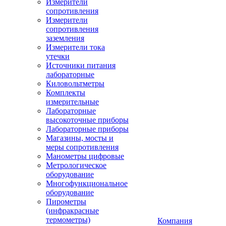
Измерители
сопротивления
Измерители
сопротивления
заземления
Измерители тока
утечки
Источники питания
лабораторные
Киловольтметры
Комплекты
измерительные
Лабораторные
высокоточные приборы
Лабораторные приборы
Магазины, мосты и
меры сопротивления
Манометры цифровые
Метрологическое
оборудование
Многофункциональное
оборудование
Пирометры
(инфракрасные
термометры)
Компания