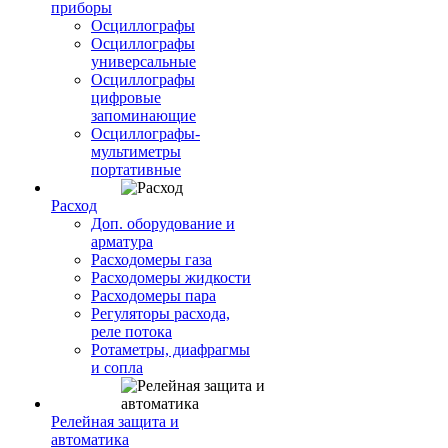
приборы
Осциллографы
Осциллографы
универсальные
Осциллографы
цифровые
запоминающие
Осциллографы-
мультиметры
портативные
Расход
Доп. оборудование и
арматура
Расходомеры газа
Расходомеры жидкости
Расходомеры пара
Регуляторы расхода,
реле потока
Ротаметры, диафрагмы
и сопла
Релейная защита и
автоматика