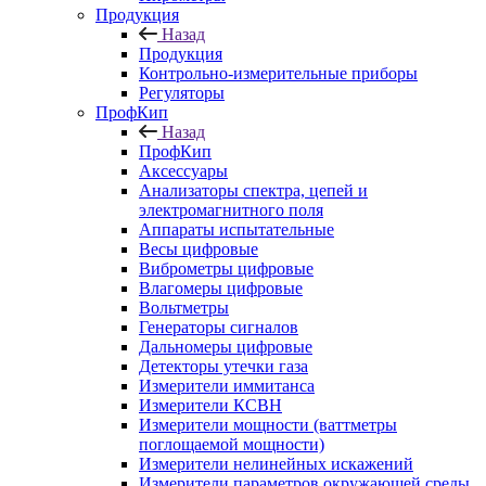
Продукция
Назад
Продукция
Контрольно-измерительные приборы
Регуляторы
ПрофКип
Назад
ПрофКип
Аксессуары
Анализаторы спектра, цепей и
электромагнитного поля
Аппараты испытательные
Весы цифровые
Виброметры цифровые
Влагомеры цифровые
Вольтметры
Генераторы сигналов
Дальномеры цифровые
Детекторы утечки газа
Измерители иммитанса
Измерители КСВН
Измерители мощности (ваттметры
поглощаемой мощности)
Измерители нелинейных искажений
Измерители параметров окружающей среды